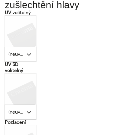
zušlechtění hlavy
UV volitelný
(neuvedeno)
UV 3D
volitelný
(neuvedeno)
Pozlacení