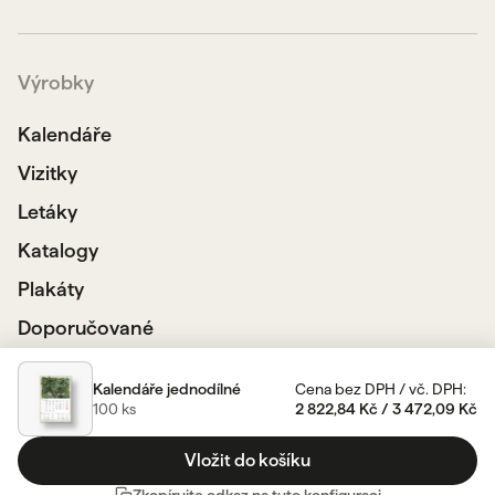
Výrobky
Kalendáře
Vizitky
Letáky
Katalogy
Plakáty
Doporučované
Velkoformátový tisk
Kalendáře jednodílné
Cena bez DPH
/
vč. DPH
:
Ostatní
100
ks
2 822,84 Kč
/
3 472,09 Kč
Zdroje
Vložit do košíku
Chroma Green