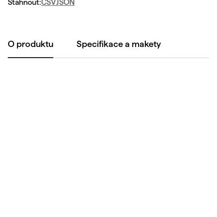
Stáhnout:
CSV
JSON
O produktu
Specifikace a makety