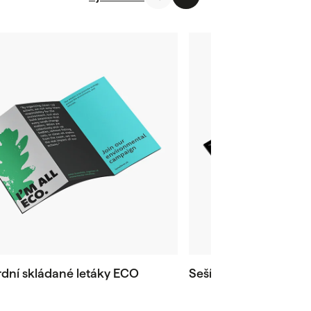
dní skládané letáky ECO
Sešívané katalogy E