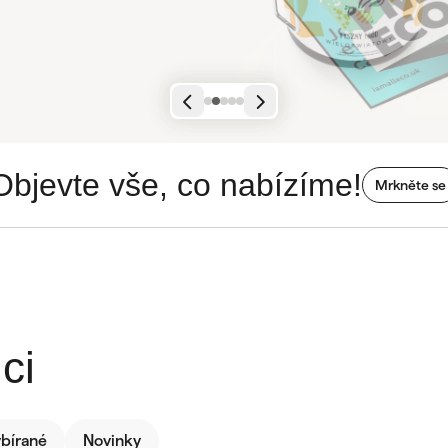
Objevte vše, co nabízíme!
Mrkněte se
ci
ybírané
Novinky