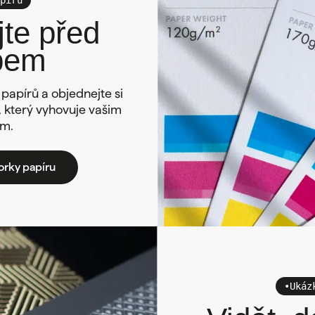
te před
pem
papírů a objednejte si
n, který vyhovuje vašim
m.
orky papíru
•
Ukáz