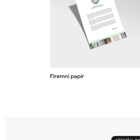
Firemní papír
•
Vzorky pa