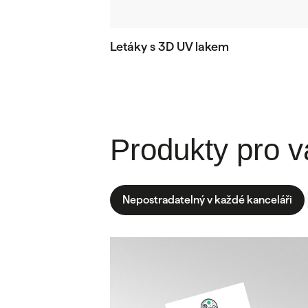
Letáky s 3D UV lakem
Produkty pro v
Nepostradatelný v každé kanceláři