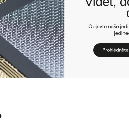
Vidět, d
Objevte naše jedi
jedine
Prohlédněte 
?