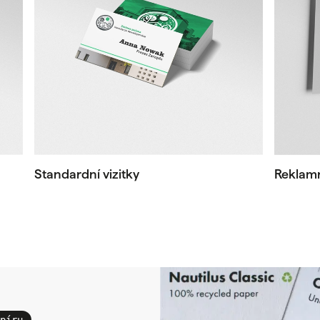
Standardní vizitky
Reklamn
píru