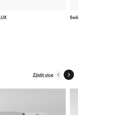
LUX
Sešívané katalogy LU
Zjistit více