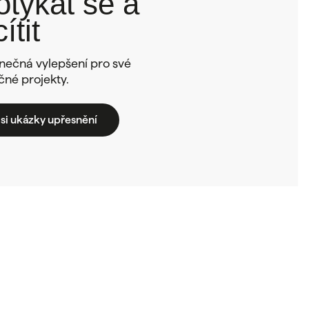
otýkat se a
cítit
nečná vylepšení pro své
čné projekty.
si ukázky upřesnění