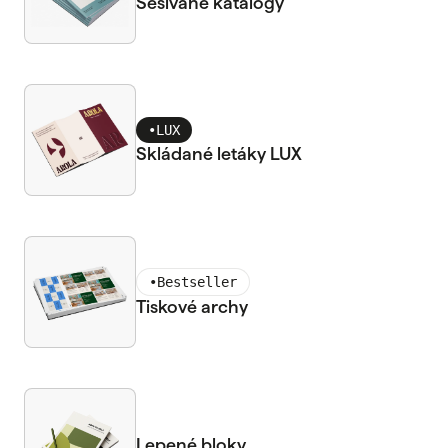
Sešívané katalogy
•
LUX
Skládané letáky LUX
•
Bestseller
Tiskové archy
Lepené bloky