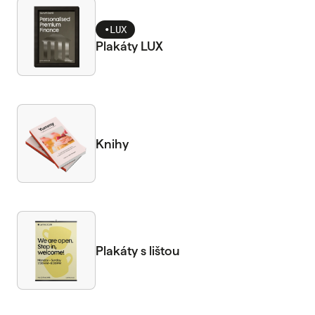
•
LUX
Plakáty LUX
Knihy
Plakáty s lištou