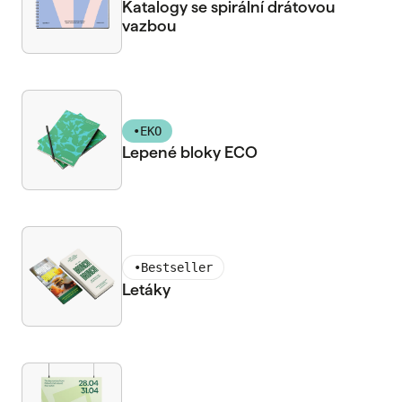
Katalogy se spirální drátovou
vazbou
•
EKO
Lepené bloky ECO
•
Bestseller
Letáky