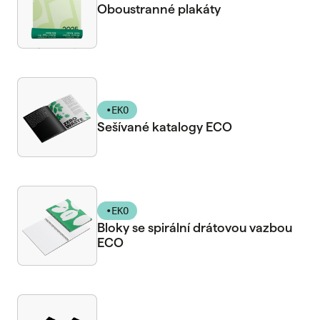
Oboustranné plakáty
•
EKO
Sešívané katalogy ECO
•
EKO
Bloky se spirální drátovou vazbou
ECO