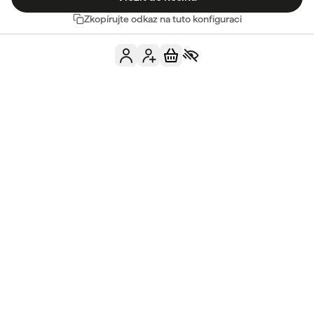
Zkopírujte odkaz na tuto konfiguraci
Máte ještě nějaké
otázky?
Kontaktujte nás
Viz FAQ