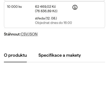
10 000
ks
62 469,02 Kč
(
76 836,89 Kč
)
středa
(
12. 08.
)
Objednat
dnes do 16:00
Stáhnout:
CSV
JSON
O produktu
Specifikace a makety