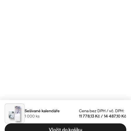
Sešívané kalendáře
Cena bez DPH
/
vč. DPH
:
1 000
ks
11 778,13 Kč
/
14 487,10 Kč
Vložit do košíku