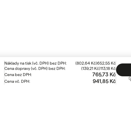
Náklady na tisk
(
vč. DPH
)
bez DPH
:
(
802,64 Kč
)
652,55 Kč
Cena dopravy
(
vč. DPH
)
bez DPH
:
(
139,21 Kč
)
113,18 Kč
765,73 Kč
Cena bez DPH
:
941,85 Kč
Cena vč. DPH
:
aké