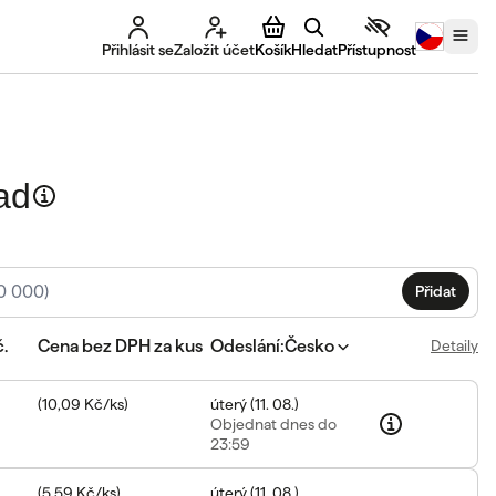
Přihlásit se
Založit účet
Košík
Hledat
Přístupnost
ad
Přidat
č.
Cena bez DPH za kus
Odeslání
:
Česko
Detaily
(
10,09 Kč
/
ks
)
úterý
(
11. 08.
)
Objednat
dnes do
23:59
(
5,59 Kč
/
ks
)
úterý
(
11. 08.
)