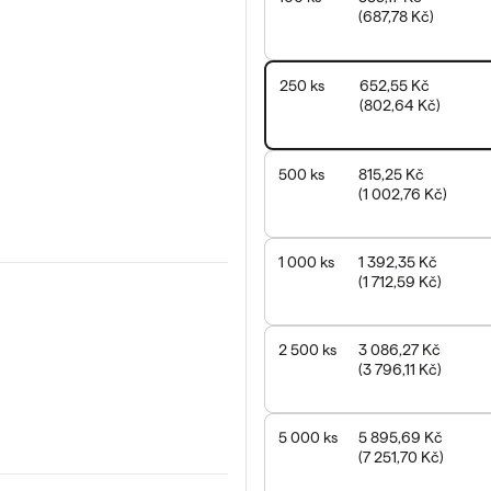
(
687,78 Kč
)
250
ks
652,55 Kč
(
802,64 Kč
)
500
ks
815,25 Kč
(
1 002,76 Kč
)
1 000
ks
1 392,35 Kč
(
1 712,59 Kč
)
2 500
ks
3 086,27 Kč
(
3 796,11 Kč
)
5 000
ks
5 895,69 Kč
(
7 251,70 Kč
)