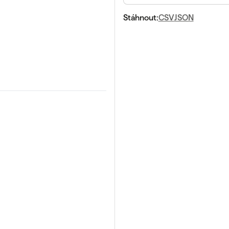
Stáhnout:
CSV
JSON