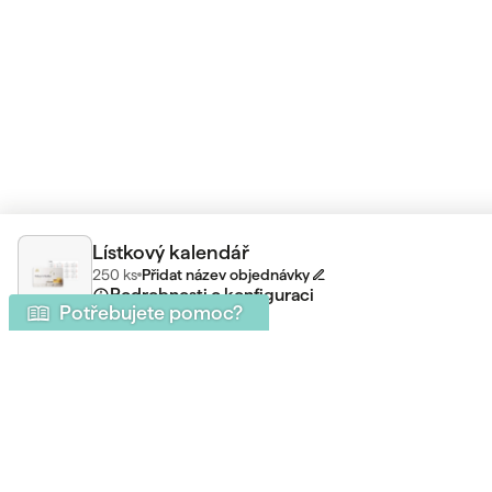
Lístkový kalendář
250
ks
Přidat název objednávky
Podrobnosti o konfiguraci
Potřebujete pomoc?
Máte ještě něj