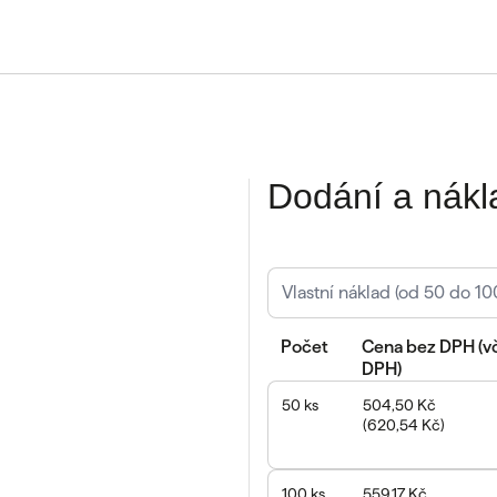
Dodání a nákl
Počet
Cena
bez DPH
(
v
DPH
)
50
ks
504,50 Kč
(
620,54 Kč
)
100
ks
559,17 Kč