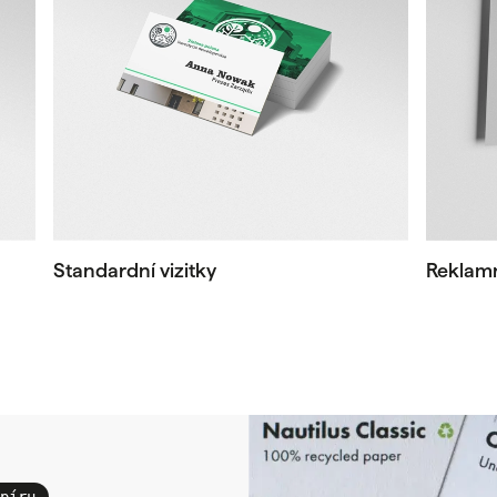
Standardní vizitky
Reklamn
píru