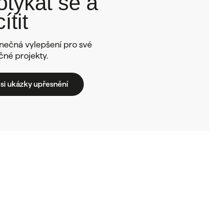
otýkat se a
cítit
nečná vylepšení pro své
čné projekty.
si ukázky upřesnění