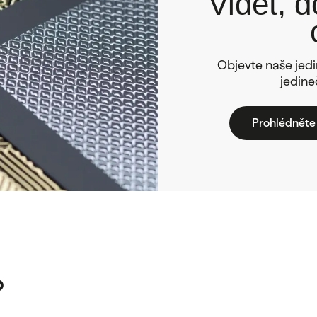
Vidět, d
Objevte naše jedi
jedine
Prohlédněte 
?