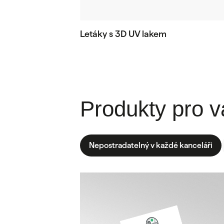
Letáky s 3D UV lakem
Produkty pro v
Nepostradatelný v každé kanceláři