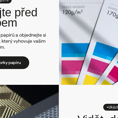
te před
pem
papírů a objednejte si
n, který vyhovuje vašim
m.
orky papíru
•
Ukáz