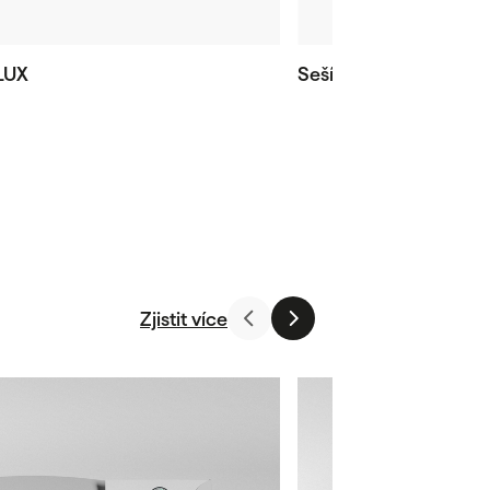
LUX
Sešívané katalogy LU
Zjistit více