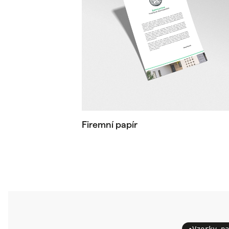
Firemní papír
•
Vzorky pa