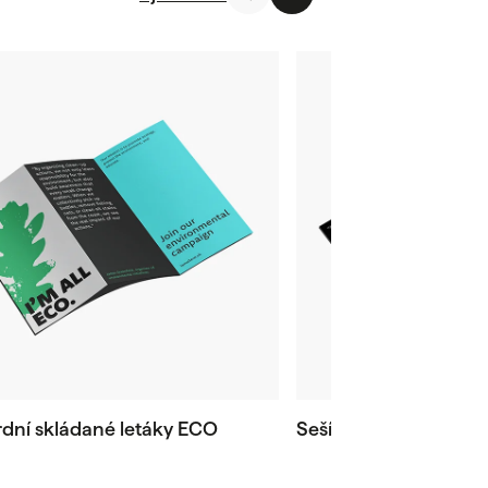
dní skládané letáky ECO
Sešívané katalogy E