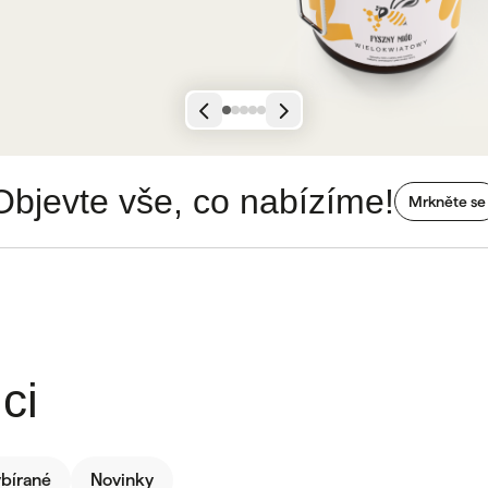
Objevte vše, co nabízíme!
Mrkněte se
ci
ybírané
Novinky